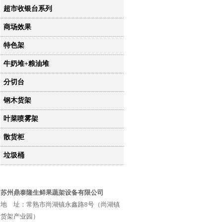
超市收银台系列
商场效果
特色架
牛奶堆+粮油堆
分切台
钢木货架
叶菜喷雾架
散货柜
垃圾桶
苏州鼎泰隆生鲜果蔬架设备有限公司
地 址：常熟市尚湖镇永鑫路8号（尚湖镇
货架产业园）