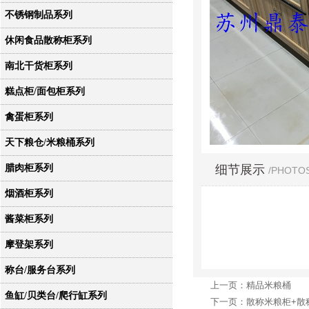
不锈钢制品系列
休闲食品散称柜系列
南北干货柜系列
糕点柜/面包柜系列
禽蛋柜系列
天下粮仓/米粮桶系列
细节展示
腊肉柜系列
/PHOTO
烟酒柜系列
酱菜柜系列
摩登架系列
称台/服务台系列
上一页：精品米粮桶
鱼缸/贝类台/爬行缸系列
下一页：散称米粮柜+散