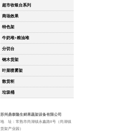
超市收银台系列
商场效果
特色架
牛奶堆+粮油堆
分切台
钢木货架
叶菜喷雾架
散货柜
垃圾桶
苏州鼎泰隆生鲜果蔬架设备有限公司
地 址：常熟市尚湖镇永鑫路8号（尚湖镇
货架产业园）